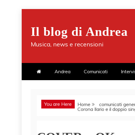
Skip
to
Il blog di Andrea
content
Musica, news e recensioni
Andrea
Comunicati
Interv
You are Here
Home
comunicati gener
Corona Ilario e il doppio s