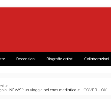
iste
Recensioni
Biografie artisti
Collaborazioni
ali
ingolo “NEWS”: un viaggio nel caos mediatico
COVER – OK