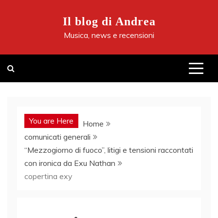
Skip
to
Il blog di Andrea
content
Musica, news e recensioni
You are Here
Home
comunicati generali
“Mezzogiorno di fuoco”, litigi e tensioni raccontati
con ironica da Exu Nathan
copertina exy