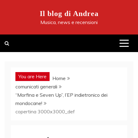
Skip
to
Il blog di Andrea
content
Musica, news e recensioni
You are Here
Home
comunicati generali
“Morfina e Seven Up”, l’EP indietronico dei
mondocane!
copertina 3000x3000_def