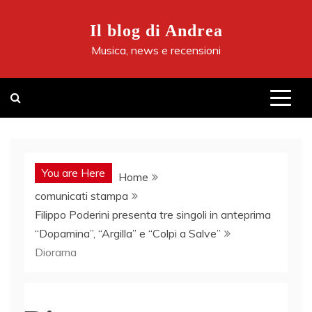
Skip
to
Il blog di Andrea
content
Musica, news e recensioni
You are Here
Home
comunicati stampa
Filippo Poderini presenta tre singoli in anteprima
“Dopamina”, “Argilla” e “Colpi a Salve”
Diorama