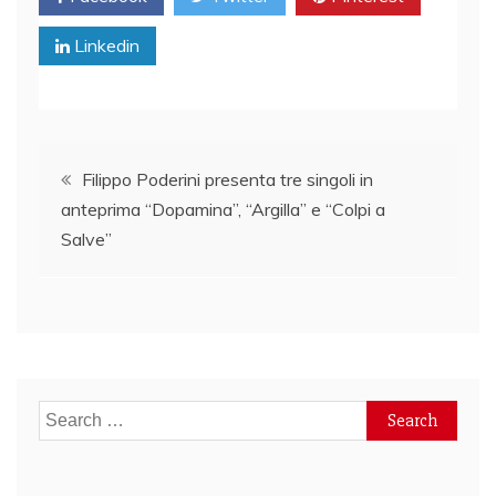
Linkedin
Post
Filippo Poderini presenta tre singoli in
anteprima “Dopamina”, “Argilla” e “Colpi a
navigation
Salve”
Search
for: