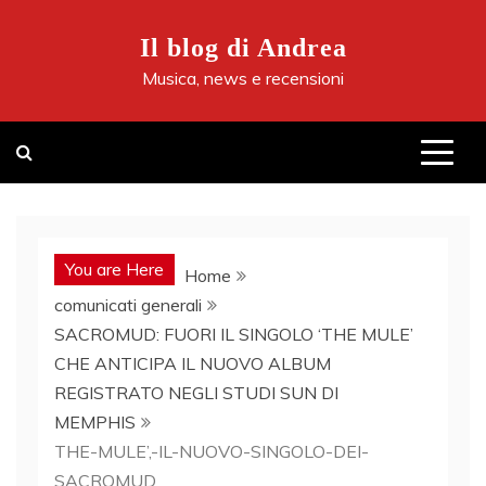
Skip
to
Il blog di Andrea
content
Musica, news e recensioni
You are Here
Home
comunicati generali
SACROMUD: FUORI IL SINGOLO ‘THE MULE’
CHE ANTICIPA IL NUOVO ALBUM
REGISTRATO NEGLI STUDI SUN DI
MEMPHIS
THE-MULE’,-IL-NUOVO-SINGOLO-DEI-
SACROMUD