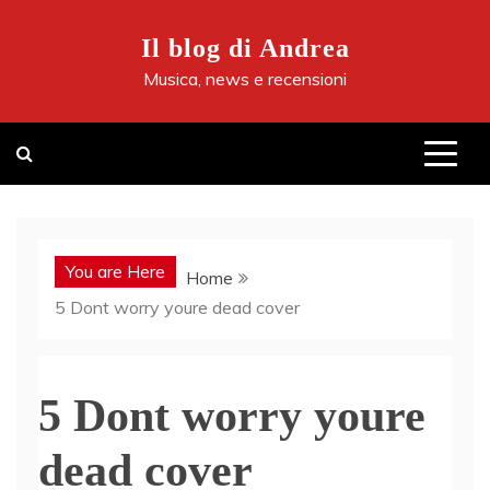
Skip
to
Il blog di Andrea
content
Musica, news e recensioni
You are Here
Home
5 Dont worry youre dead cover
5 Dont worry youre
dead cover