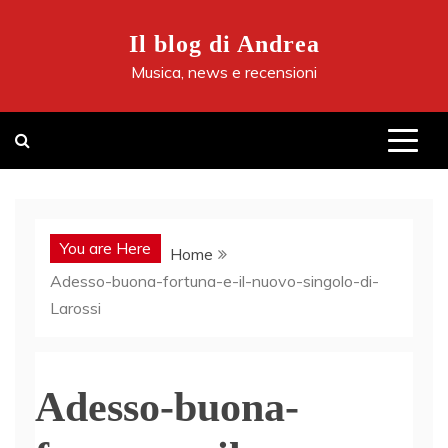
Skip
to
Il blog di Andrea
content
Musica, news e recensioni
You are Here
Home
Adesso-buona-fortuna-e-il-nuovo-singolo-di-
Larossi
Adesso-buona-