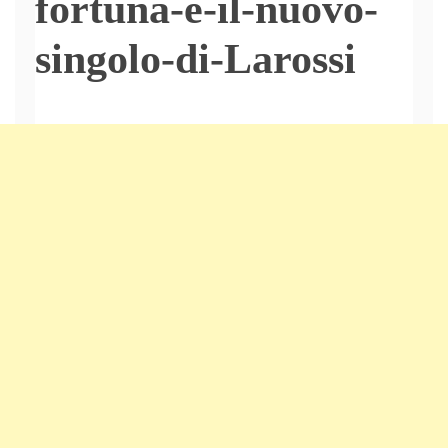
fortuna-e-il-nuovo-
singolo-di-Larossi