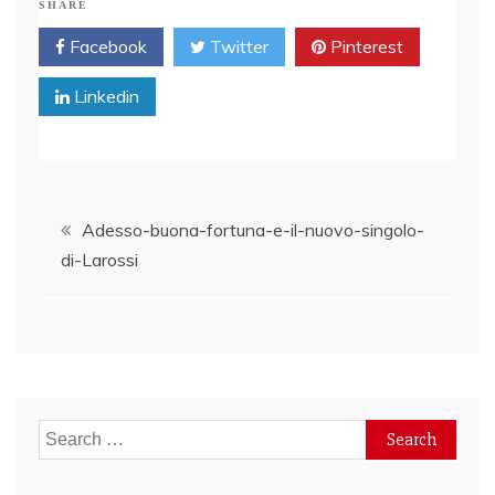
SHARE
Facebook
Twitter
Pinterest
Linkedin
Post
Adesso-buona-fortuna-e-il-nuovo-singolo-
di-Larossi
navigation
Search
for: