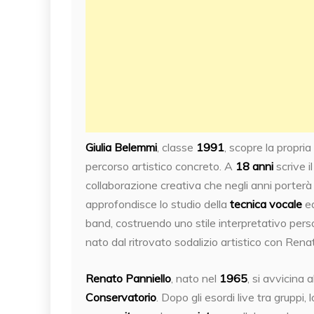
Giulia Belemmi
, classe
1991
, scopre la propri
percorso artistico concreto. A
18 anni
scrive i
collaborazione creativa che negli anni porterà
approfondisce lo studio della
tecnica vocale
ed
band, costruendo uno stile interpretativo per
nato dal ritrovato sodalizio artistico con Rena
Renato Panniello
, nato nel
1965
, si avvicina
Conservatorio
. Dopo gli esordi live tra gruppi