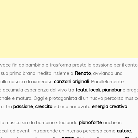
a voce fin da bambina e trasforma presto la passione per il canto
l suo primo brano inedito insieme a
Renato
, avviando una
 alla nascita di numerose
canzoni originali
. Parallelamente
 accumula esperienza dal vivo tra
teatri
,
locali
,
pianobar
e proge
sonale e maturo. Oggi è protagonista di un nuovo percorso music
to, tra
passione
,
crescita
ed una rinnovata
energia creativa
.
 alla musica sin da bambino studiando
pianoforte
anche in
, locali ed eventi, intraprende un intenso percorso come
autore
,