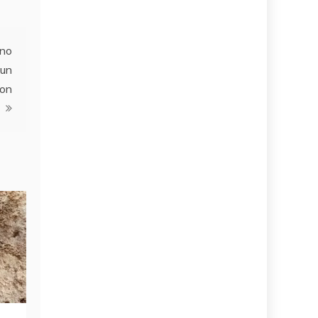
ano
 un
con