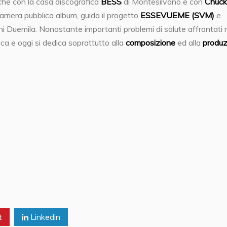
che con la casa discografica
BESS
di Montesilvano e con
Chuck
rriera pubblica album, guida il progetto
ESSEVUEME (SVM)
e
nni Duemila. Nonostante importanti problemi di salute affrontati 
a e oggi si dedica soprattutto alla
composizione
ed alla
produz
t
Linkedin