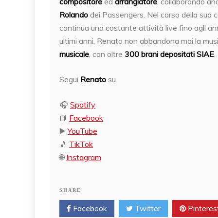
compositore
ed
arrangiatore
, collaborando an
Rolando
dei Passengers. Nel corso della sua ca
continua una costante attività live fino agli a
ultimi anni, Renato non abbandona mai la music
musicale
, con oltre
300 brani depositati SIAE
.
Segui
Renato
su
🎧
Spotify
📘
Facebook
▶️
YouTube
🎵
TikTok
🌐
Instagram
SHARE
Facebook
Twitter
Pinteres