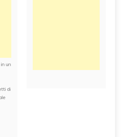
 in un
tti di
ale