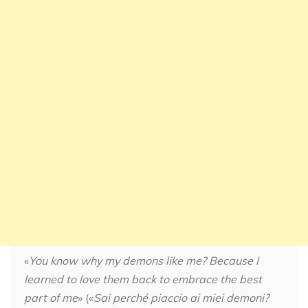
«
You know why my demons like me? Because I
learned to love them back to embrace the best
part of me
» («
Sai perché piaccio ai miei demoni?