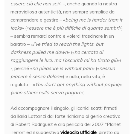
essere ciò che non sei
») -, anche quando la nostra
meravigliosa autenticità, non sempre semplice da
comprendere e gestire – «
being me is harder than it
looks
» («
essere me è più difficile di quanto sembri
»)
– sembra remarci contro e volerci trascinare in un
baratro – «
I’ve tried to reach the lights, but
darkness pulled me down
» («
ho cercato di
raggiungere le luci, ma l’oscurità mi ha tirato giù
»)
-, perché «
no pleasure is without pain
» («
nessun
piacere è senza dolore
») e nulla, nella vita, è
regalato – «
You don’t get anything without paying
»
(«non ottieni nulla senza pagare
») -.
Ad accompagnare il singolo, gli iconici scatti firmati
da Ilaria Lattanzi dal forte richiamo al genio creativo
di Robert Rodriguez e alla pellicola del 2007 “Planet
Terror” ed il suggestivo
videoclip ufficiale
, diretto da