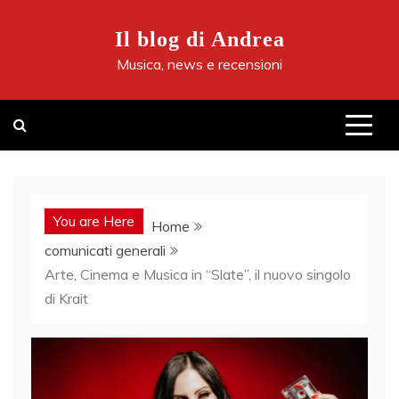
Skip
to
Il blog di Andrea
content
Musica, news e recensioni
You are Here
Home
comunicati generali
Arte, Cinema e Musica in “Slate”, il nuovo singolo
di Krait