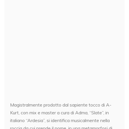
Magistralmente prodotto dal sapiente tocco di A-
Kurt, con mix e master a cura di Adma, “Slate”, in
italiano “Ardesia”, si identifica musicalmente nella
roccia da cui prende il nome, in una metamorfosi di