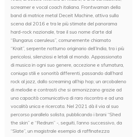
screamer e vocal coach italiana. Frontwaman della
band di matrice metal Deceit Machine, attiva sulla
scena dal 2016 e tra le più stimate del panorama
hard-rock nazionale, trae il suo nome d’arte dal
“Bungarus caeruleus”, comunemente chiamato
“Krait”, serpente notturno originario dell’India, tra i più
pericolosi, silenziosi e letali al mondo. Appassionata
di musica in ogni suo genere, accezione e sfumatura,
coniuga stili e sonorità differenti, passando dall’hard
rock al jazz, dallo screaming all’hip hop; un arcobaleno
di melodie e contrasti che si armonizzano grazie ad
una capacità comunicativa di raro riscontro e ad una
vocalità unica e ricercata. Nel 2021 dà il via al suo
percorso parallelo solista, pubblicando i brani “Shed
the skin” e “Redrum” -, seguiti, l’anno successivo, da
“Slate”, un magistrale esempio di raffinatezza