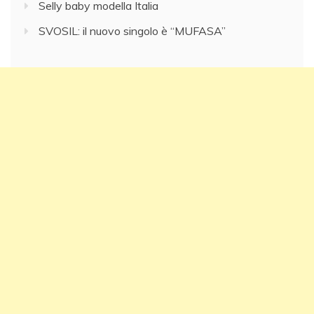
Selly baby modella Italia
SVOSIL: il nuovo singolo è “MUFASA”