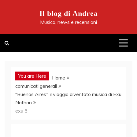
Skip
to
Il blog di Andrea
content
Musica, news e recensioni
You are Here
Home
comunicati generali
“Buenos Aires”, il viaggio diventato musica di Exu
Nathan
exu 5