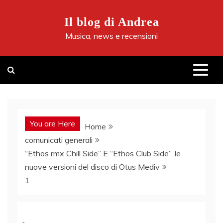
Skip
to
Il blog di Andrea
content
Musica, news e recensioni
You are Here
Home
comunicati generali
“Ethos rmx Chill Side” E “Ethos Club Side”, le
nuove versioni del disco di Otus Mediv
1