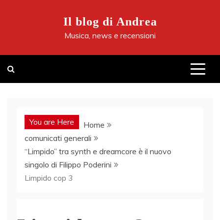
Skip
to
Il blog di Andrea
content
Musica, news e recensioni
You are Here
Home
comunicati generali
“Limpido” tra synth e dreamcore è il nuovo
singolo di Filippo Poderini
Limpido cop 3