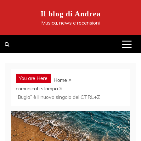
Skip
to
Il blog di Andrea
content
Musica, news e recensioni
You are Here
Home
comunicati stampa
“Bugia” è il nuovo singolo dei CTRL+Z