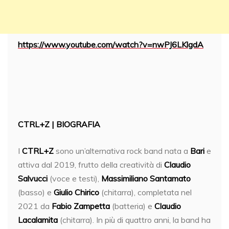
https://www.youtube.com/watch?v=nwPJ6LKlgdA
CTRL+Z | BIOGRAFIA
I
CTRL+Z
sono un’alternativa rock band nata a
Bari
e
attiva dal 2019, frutto della creatività di
Claudio
Salvucci
(voce e testi),
Massimiliano Santamato
(basso) e
Giulio Chirico
(chitarra), completata nel
2021 da
Fabio Zampetta
(batteria) e
Claudio
Lacalamita
(chitarra). In più di quattro anni, la band ha