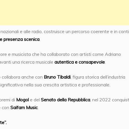
 nazionali e alle radio, costruisce un percorso coerente e in cont
 e presenza scenica
.
tore e musicista che ha collaborato con artisti come Adriano
vanti una ricerca musicale
autentica e consapevole
.
co collabora anche con
Bruno Tibaldi
, figura storica dell’industria
gnificativa nella sua crescita artistica e professionale.
 premi di
Mogol
e del
Senato della Repubblica
, nel 2022 conquista
ne con
Saifam Music
.
te”.