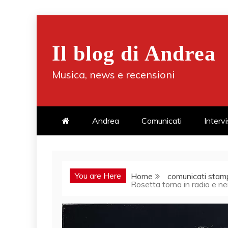
Skip
to
Il blog di Andrea
content
Musica, news e recensioni
Andrea
Comunicati
Interv
You are Here
Home
comunicati stam
Rosetta torna in radio e nei