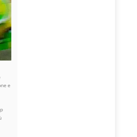
e
one e
op
ù