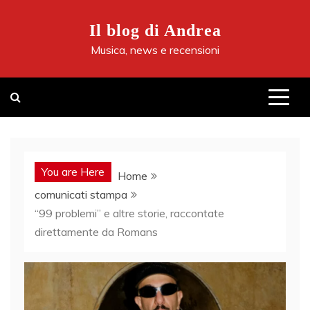
Skip
to
Il blog di Andrea
content
Musica, news e recensioni
You are Here
Home
comunicati stampa
“99 problemi” e altre storie, raccontate
direttamente da Romans