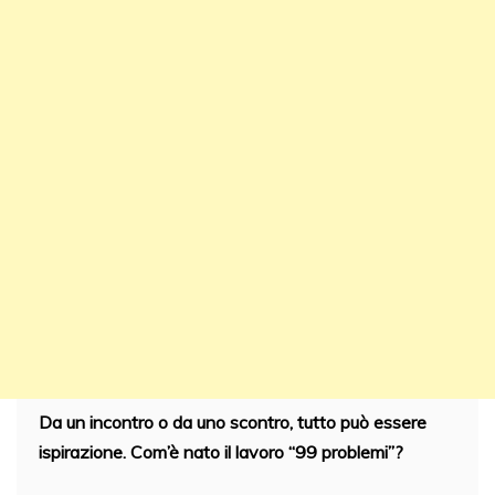
Da un incontro o da uno scontro, tutto può essere
ispirazione. Com’è nato il lavoro “99 problemi”?