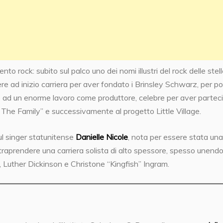
 rock: subito sul palco uno dei nomi illustri del rock delle stelle
ere ad inizio carriera per aver fondato i Brinsley Schwarz, per po
e ad un enorme lavoro come produttore, celebre per aver partec
g The Family” e successivamente al progetto Little Village.
ul singer statunitense
Danielle Nicole
, nota per essere stata una
ntraprendere una carriera solista di alto spessore, spesso unendo
e, Luther Dickinson e Christone “Kingfish” Ingram.