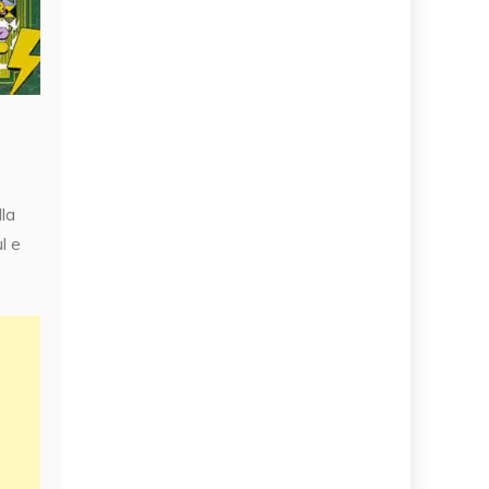
la
l e