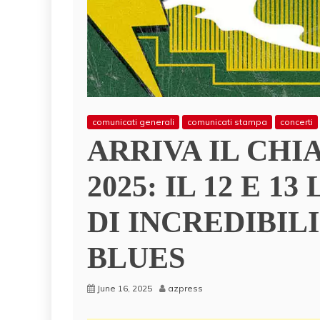
comunicati generali
comunicati stampa
concerti
ARRIVA IL CHI
2025: IL 12 E 
DI INCREDIBIL
BLUES
June 16, 2025
azpress