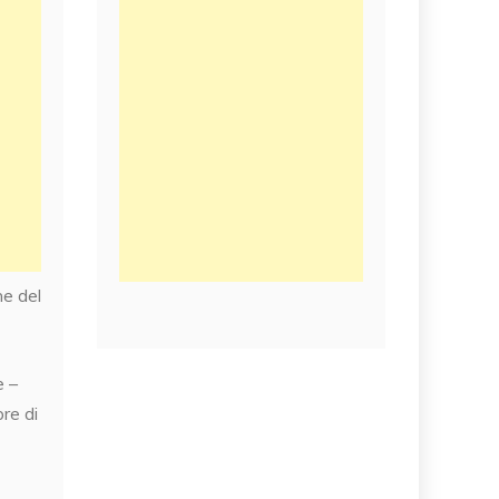
ne del
e –
re di