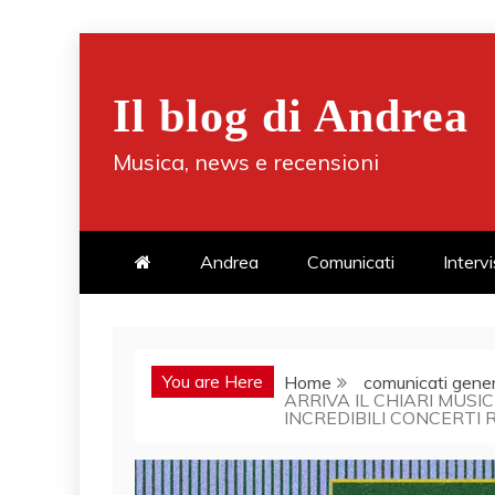
Skip
to
Il blog di Andrea
content
Musica, news e recensioni
Andrea
Comunicati
Interv
You are Here
Home
comunicati gener
ARRIVA IL CHIARI MUSIC
INCREDIBILI CONCERTI 