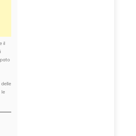
 il
i
ipato
 delle
 le