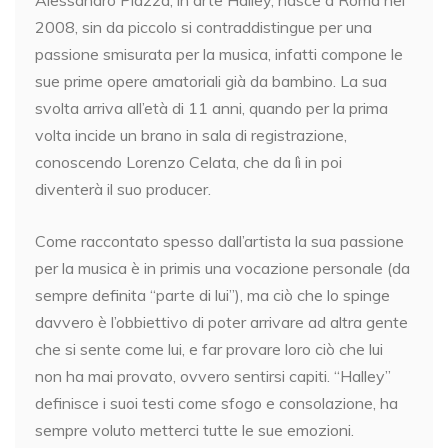
Alessandro Piazza, in arte Halley, nasce a Roma nel
2008, sin da piccolo si contraddistingue per una
passione smisurata per la musica, infatti compone le
sue prime opere amatoriali già da bambino. La sua
svolta arriva all’età di 11 anni, quando per la prima
volta incide un brano in sala di registrazione,
conoscendo Lorenzo Celata, che da lì in poi
diventerà il suo producer.
Come raccontato spesso dall’artista la sua passione
per la musica è in primis una vocazione personale (da
sempre definita “parte di lui”), ma ciò che lo spinge
davvero è l’obbiettivo di poter arrivare ad altra gente
che si sente come lui, e far provare loro ciò che lui
non ha mai provato, ovvero sentirsi capiti. “Halley”
definisce i suoi testi come sfogo e consolazione, ha
sempre voluto metterci tutte le sue emozioni.