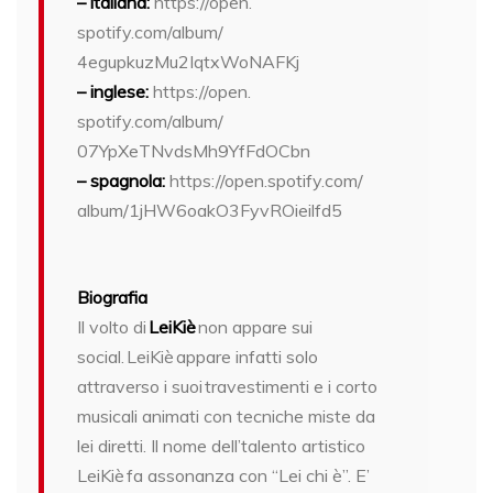
– italiana:
https://open.
spotify.com/album/
4egupkuzMu2IqtxWoNAFKj
– inglese:
https://open.
spotify.com/album/
07YpXeTNvdsMh9YfFdOCbn
– spagnola:
https://open.spotify.com/
album/1jHW6oakO3FyvROieilfd5
Biografia
Il volto di
LeiKiè
non appare sui
social. LeiKiè appare infatti solo
attraverso i suoi travestimenti e i corto
musicali animati con tecniche miste da
lei diretti. Il nome dell’talento artistico
LeiKiè fa assonanza con “Lei chi è”. E’