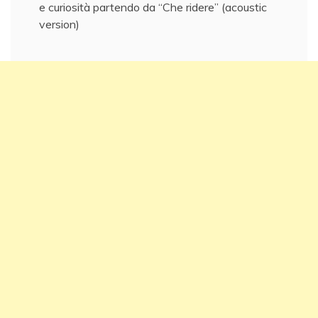
e curiosità partendo da “Che ridere” (acoustic
version)