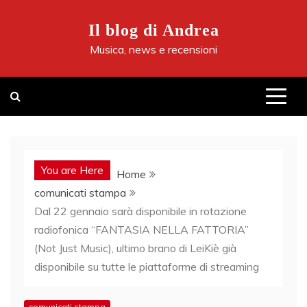
Skip
to
Il blog di Andrea
content
Musica, news e recensioni
You are Here
Home
comunicati stampa
Dal 22 gennaio sarà disponibile in rotazione
radiofonica “FANTASIA NELLA FATTORIA”
(Not Just Music), ultimo brano di LeiKiè già
disponibile su tutte le piattaforme di streaming
comunicati stampa