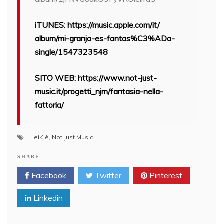
iTUNES: https://music.apple.com/it/
album/mi-granja-es-fantas%C3%
ADa-
single/1547323548
SITO WEB: https://www.not-just-
music.it/progetti_njm/
fantasia-nella-
fattoria/
LeiKiè
,
Not Just Music
SHARE
Facebook
Twitter
Pinterest
Linkedin