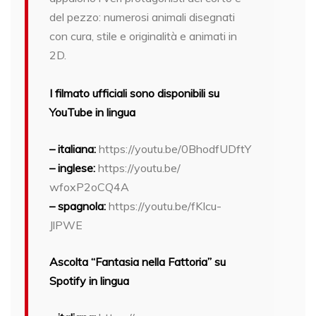
del pezzo: numerosi animali disegnati
con cura, stile e originalità e animati in
2D.
I filmato ufficiali sono disponibili su
YouTube in lingua
– italiana:
https://youtu.be/
0BhodfUDftY
– inglese:
https://youtu.be/
wfoxP2oCQ4A
– spagnola:
https://youtu.be/fKIcu-
JlPWE
Ascolta “Fantasia nella Fattoria” su
Spotify in lingua