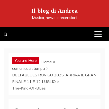
Skip
to
Il blog di Andrea
content
Musica, news e recensioni
You are Here
Home
comunicati stampa
DELTABLUES ROVIGO 2025: ARRIVA IL GRAN
FINALE 11 E 12 LUGLIO
The-King-Of-Blues