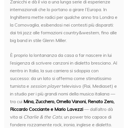
Zanicchi e dà il via a una lunga serie di esperienze
internazionali che lo portano a girare l’Europa. In
Inghilterra mette radici per qualche anno tra Londra e
la Cornovaglia, esibendosi nei contesti più disparati:
dai trii jazz alle formazioni country&western, fino alle
big band in stile Glenn Miller.
È proprio la lontananza da casa a far nascere in lui
l’esigenza di scrivere canzoni in dialetto bresciano. Al
rientro in Italia, la sua carriera si sdoppia con
successo: da un lato si afferma come stimatissimo
turnista e
session player
televisivo (Rai, Mediaset) e
in studio per i più grandi nomi della musica italiana —
tra cui
Mina, Zucchero, Ornella Vanoni, Renato Zero,
Riccardo Cocciante e Mario Lavezzi
— dall’altro dà
vita ai
Charlie & the Cats
, un power trio capace di
fondere rozzamente rock, ironia, inglese e dialetto.