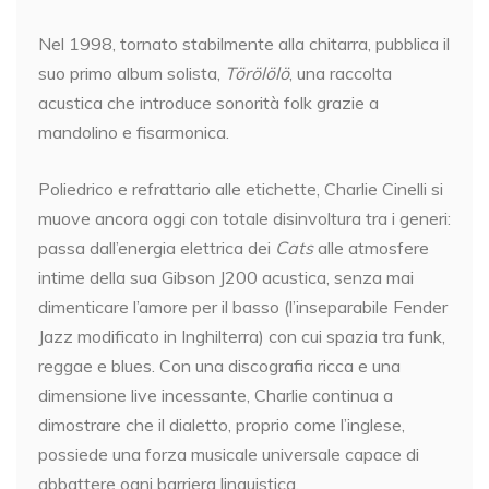
Nel 1998, tornato stabilmente alla chitarra, pubblica il
suo primo album solista,
Törölölö
, una raccolta
acustica che introduce sonorità folk grazie a
mandolino e fisarmonica.
Poliedrico e refrattario alle etichette, Charlie Cinelli si
muove ancora oggi con totale disinvoltura tra i generi:
passa dall’energia elettrica dei
Cats
alle atmosfere
intime della sua Gibson J200 acustica, senza mai
dimenticare l’amore per il basso (l’inseparabile Fender
Jazz modificato in Inghilterra) con cui spazia tra funk,
reggae e blues. Con una discografia ricca e una
dimensione live incessante, Charlie continua a
dimostrare che il dialetto, proprio come l’inglese,
possiede una forza musicale universale capace di
abbattere ogni barriera linguistica.