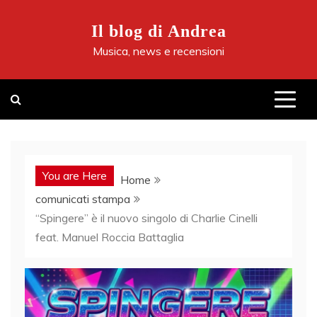
Skip
to
Il blog di Andrea
content
Musica, news e recensioni
You are Here
Home
comunicati stampa
“Spingere” è il nuovo singolo di Charlie Cinelli
feat. Manuel Roccia Battaglia