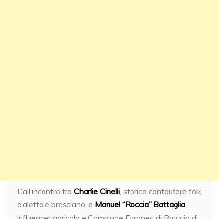
Dall’incontro tra
Charlie Cinelli
, storico cantautore folk
dialettale bresciano, e
Manuel “Roccia” Battaglia
,
influencer agricolo e Campione Europeo di Braccio di