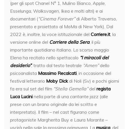
(per gli spot Chanel N° 1, Mulino Bianco, Apple,
Esselunga, Wolksvagen, Ikea e molti altri) e ai
documentari (
“Cinema Forever”
di Alberto Traverso,
presentato e proiettato al MoMa di New York). Dal
2022 è, inoltre, la voce istituzionale del
Corriere.it
, la
versione online del
Corriere della Sera
, il più
importante quotidiano italiano. Lo scorso maggio
Elena ha recitato nello spettacolo
“I miracoli del
desiderio”
, tratto dal testo teatrale
“Amen”
dello
psicoanalista
Massimo Recalcati
, in occasione del
festival letterario
Moby Dick
di Noli (Sv) e pochi giorni
fa era sul set del film
“Stella Gemella”
del
regista
Luca Lucini
nella parte di una cantante jazz (alle
prese con un brano originale da lei scritto e
interpretato). Il film – nel cast figurano come
protagoniste Margherita Buy e Laura Morante –
uscirà nella sale la prossima primavera. La
musica
, del