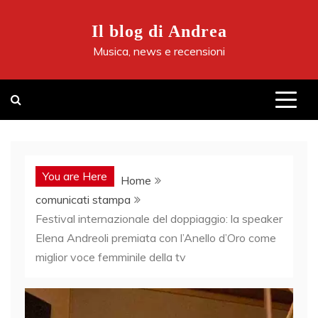
Skip
to
Il blog di Andrea
content
Musica, news e recensioni
You are Here
Home
comunicati stampa
Festival internazionale del doppiaggio: la speaker
Elena Andreoli premiata con l’Anello d’Oro come
miglior voce femminile della tv