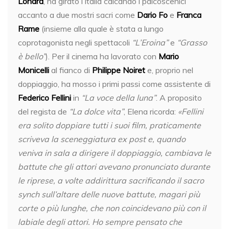
Londra
, ha girato l’Italia calcando i palcoscenici
accanto a due mostri sacri come
Dario Fo
e
Franca
Rame
(insieme alla quale è stata a lungo
coprotagonista negli spettacoli
“L’Eroina”
e
“Grasso
è bello”
). Per il cinema ha lavorato con
Mario
Monicelli
al fianco di
Philippe Noiret
e, proprio nel
doppiaggio, ha mosso i primi passi come assistente di
Federico Fellini
in
“La voce della luna”
. A proposito
del regista de
“La dolce vita”
, Elena ricorda:
«Fellini
era solito doppiare tutti i suoi film, praticamente
scriveva la sceneggiatura ex post e, quando
veniva in sala a dirigere il doppiaggio, cambiava le
battute che gli attori avevano pronunciato durante
le riprese, a volte addirittura sacrificando il sacro
synch sull’altare delle nuove battute, magari più
corte o più lunghe, che non coincidevano più con il
labiale degli attori. Ho sempre pensato che