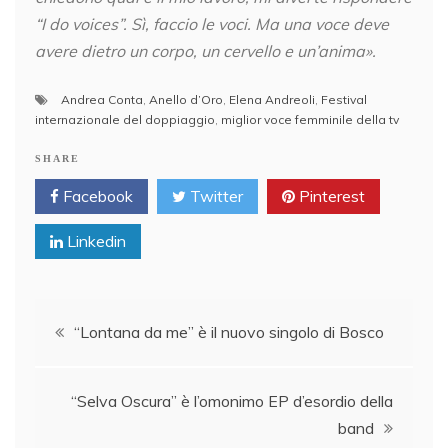
“I do voices”. Sì, faccio le voci. Ma una voce deve
avere dietro un corpo, un cervello e un’anima».
Andrea Conta
,
Anello d’Oro
,
Elena Andreoli
,
Festival
internazionale del doppiaggio
,
miglior voce femminile della tv
SHARE
Facebook
Twitter
Pinterest
Linkedin
Post
“Lontana da me” è il nuovo singolo di Bosco
navigation
“Selva Oscura” è l’omonimo EP d’esordio della
band