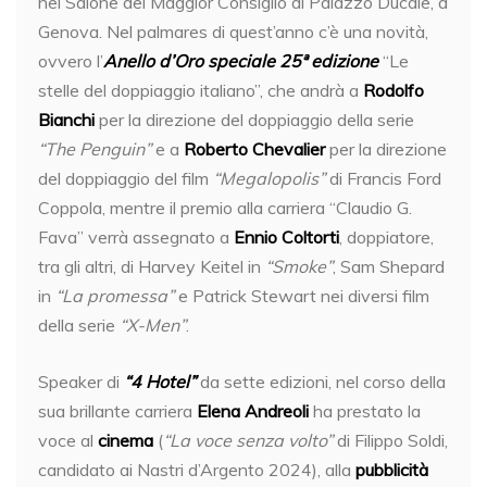
nel Salone del Maggior Consiglio di Palazzo Ducale, a
Genova. Nel palmares di quest’anno c’è una novità,
ovvero l’
Anello d’Oro speciale 25ª edizione
“Le
stelle del doppiaggio italiano”, che andrà a
Rodolfo
Bianchi
per la direzione del doppiaggio della serie
“The Penguin”
e a
Roberto Chevalier
per la direzione
del doppiaggio del film
“Megalopolis”
di Francis Ford
Coppola, mentre il premio alla carriera “Claudio G.
Fava” verrà assegnato a
Ennio Coltorti
, doppiatore,
tra gli altri, di Harvey Keitel in
“Smoke”
, Sam Shepard
in
“La promessa”
e Patrick Stewart nei diversi film
della serie
“X-Men”
.
Speaker di
“4 Hotel”
da sette edizioni, nel corso della
sua brillante carriera
Elena Andreoli
ha prestato la
voce al
cinema
(
“La voce senza volto”
di Filippo Soldi,
candidato ai Nastri d’Argento 2024), alla
pubblicità