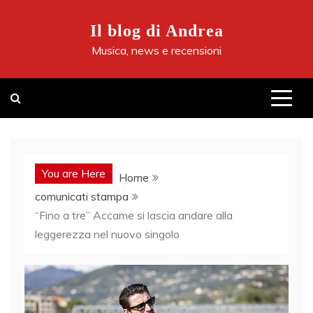
Skip
to
Il blog di Andrea
content
Musica, news e recensioni
You are Here
Home
comunicati stampa
“Fino a tre” Accame si lascia andare alla
leggerezza nel nuovo singolo