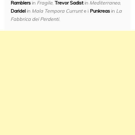
Ramblers
in
Fragile
,
Trevor Sadist
in
Mediterraneo
,
Daridel
in
Mala Tempora Currunt
e i
Punkreas
in
La
Fabbrica dei Perdenti
.