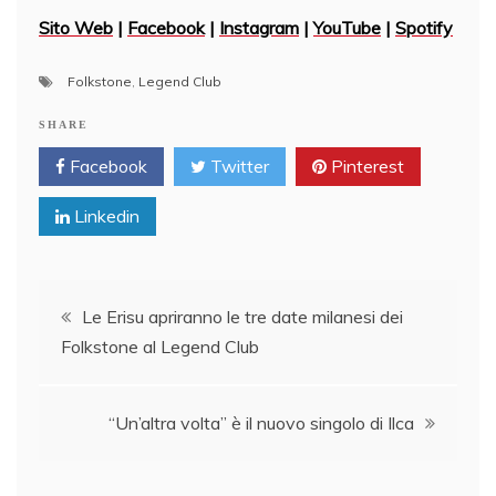
Sito Web
|
Facebook
|
Instagram
|
YouTube
|
Spotify
Folkstone
,
Legend Club
SHARE
Facebook
Twitter
Pinterest
Linkedin
Post
Le Erisu apriranno le tre date milanesi dei
Folkstone al Legend Club
navigation
“Un’altra volta” è il nuovo singolo di Ilca