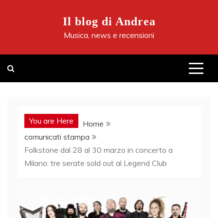
Skip
to
Il blog di Andrea
content
Musica, news e recensioni
You are Here
Home
comunicati stampa
Folkstone dal 28 al 30 marzo in concerto a
Milano: tre serate sold out al Legend Club