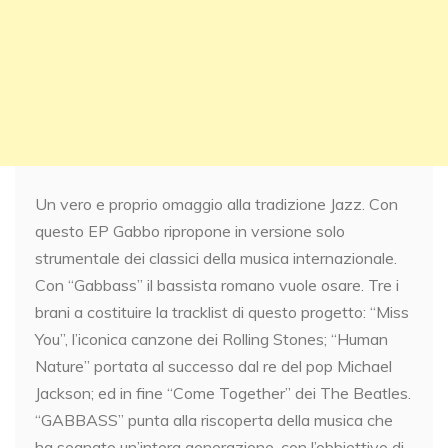
Un vero e proprio omaggio alla tradizione Jazz. Con
questo EP Gabbo ripropone in versione solo
strumentale dei classici della musica internazionale.
Con “Gabbass” il bassista romano vuole osare. Tre i
brani a costituire la tracklist di questo progetto: “Miss
You”, l’iconica canzone dei Rolling Stones; “Human
Nature” portata al successo dal re del pop Michael
Jackson; ed in fine “Come Together” dei The Beatles.
“GABBASS” punta alla riscoperta della musica che
ha segnato un’intera generazione, con l’obbiettivo di