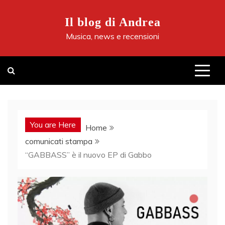
Skip
to
Il blog di Andrea
content
Musica, news e recensioni
You are Here
Home
comunicati stampa
“GABBASS” è il nuovo EP di Gabbo