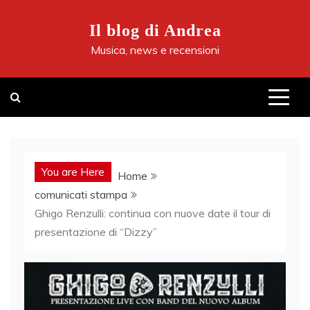
Skip
to
Il blog di Andrea
content
Musica, news e recensioni
You are Here
Home
comunicati stampa
Ghigo Renzulli: continua con nuove date il tour di
presentazione di “Dizzy”