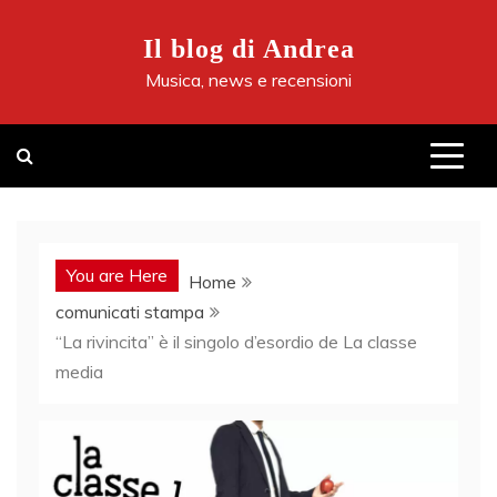
Skip
to
Il blog di Andrea
content
Musica, news e recensioni
You are Here
Home
comunicati stampa
“La rivincita” è il singolo d’esordio de La classe
media