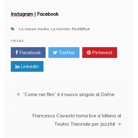
Instagram
|
Facebook
La classe media
,
La rivincita
,
Red&Blue
SHARE
Facebook
Twitter
Pinterest
Linkedin
Post
“Come nei film” è il nuovo singolo di Dafne
navigation
Francesco Cavestri torna live a Milano al
Teatro Triennale per JazzMi