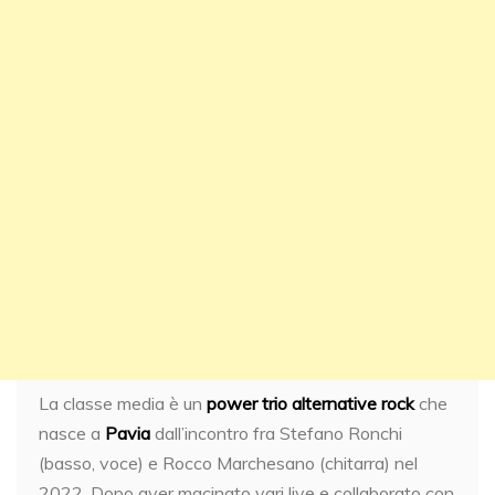
La classe media è un
power trio alternative rock
che
nasce a
Pavia
dall’incontro fra Stefano Ronchi
(basso, voce) e Rocco Marchesano (chitarra) nel
2022. Dopo aver macinato vari live e collaborato con