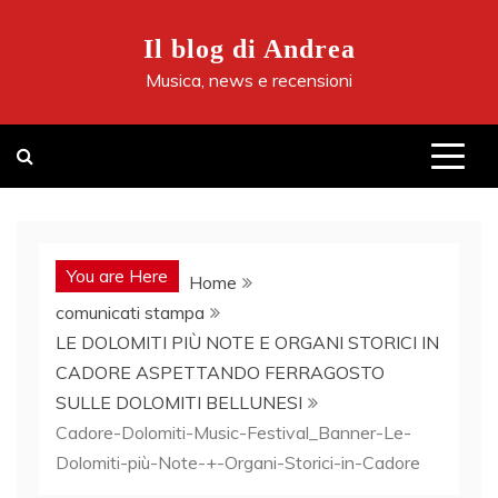
Skip
to
Il blog di Andrea
content
Musica, news e recensioni
You are Here
Home
comunicati stampa
LE DOLOMITI PIÙ NOTE E ORGANI STORICI IN
CADORE ASPETTANDO FERRAGOSTO
SULLE DOLOMITI BELLUNESI
Cadore-Dolomiti-Music-Festival_Banner-Le-
Dolomiti-più-Note-+-Organi-Storici-in-Cadore