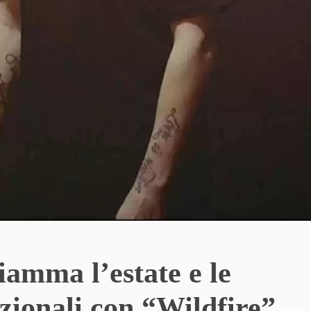
iamma l’estate e le
azionali con “Wildfire”