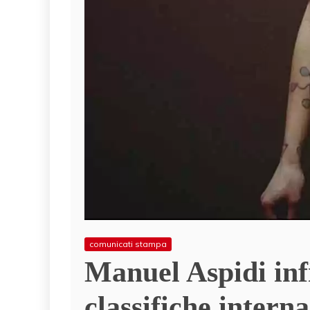
comunicati stampa
Manuel Aspidi inf
classifiche intern