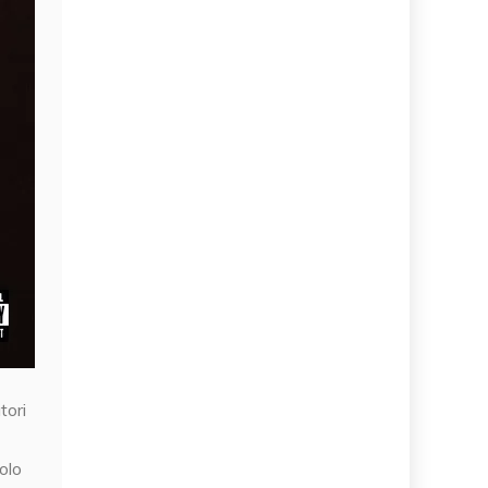
tori
tolo