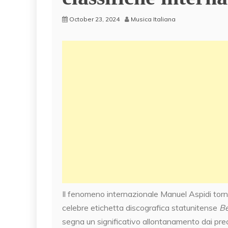
October 23, 2024
Musica Italiana
Il fenomeno internazionale Manuel Aspidi torna 
celebre etichetta discografica statunitense
Be
segna un significativo allontanamento dai pre