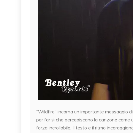
“Wildfire” incarna un importante messaggio di 
per far sì che percepiscano la canzone come un
forza incrollabile. Il testo e il ritmo incoraggia