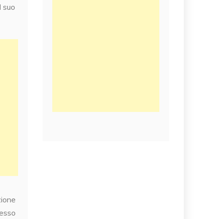
l suo
zione
tesso