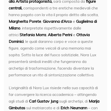
alla Artista protagonista,
sarà composta da
figure
centrali,
corrispondenti a tre eretiche medievali che
hanno pagato con la vita il proprio diritto alla scelta,
Margherita Porete
,
Giovanna d’Arco
e
Guglielma di
Milano
, interpretate rispettivamente dalle
attrici
Stefania Morra
,
Alberta Perini
e
Ottavia
Dominici
, le quali daranno corpo e voce a queste
figure, agendo come veicoli di una memoria mai
sopita. Sotto la luce del fuoco solstiziale, Nora Lux
presenterà simboli inediti che fungeranno da
archetipi di trasformazione, facendo diventare la
performance un rito di sintonizzazione collettiva.
L’originalità di Nora Lux risiede nella sua capacità di
far convergere la ricerca accademica – attingendo
agli studi di
Carl Gustav Jung
sugli archetipi, di
Marija
Gimbutas
sul matriarcato e di
Erich Neumann
– con