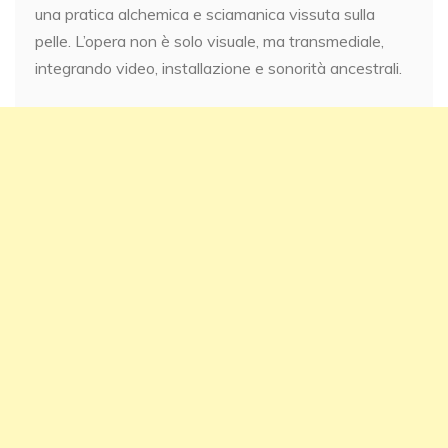
una pratica alchemica e sciamanica vissuta sulla
pelle. L’opera non è solo visuale, ma transmediale,
integrando video, installazione e sonorità ancestrali.