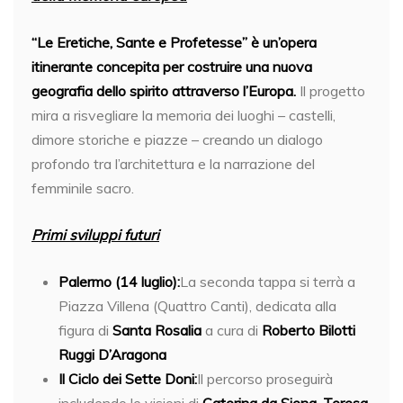
“Le Eretiche, Sante e Profetesse” è un’opera
itinerante concepita per costruire una nuova
geografia dello spirito attraverso l’Europa.
Il progetto
mira a risvegliare la memoria dei luoghi – castelli,
dimore storiche e piazze – creando un dialogo
profondo tra l’architettura e la narrazione del
femminile sacro.
Primi sviluppi futuri
Palermo (14 luglio):
La seconda tappa si terrà a
Piazza Villena (Quattro Canti), dedicata alla
figura di
Santa Rosalia
a cura di
Roberto Bilotti
Ruggi D’Aragona
Il Ciclo dei Sette Doni:
Il percorso proseguirà
includendo le visioni di
Caterina da Siena
,
Teresa