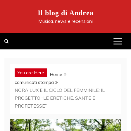
Skip
to
Il blog di Andrea
content
Musica, news e recensioni
You are Here
Home
comunicati stampa
NORA LUX E IL CICLO DEL FEMMINILE: IL
PROGETTO “LE ERETICHE, SANTE E
PROFETESSE”