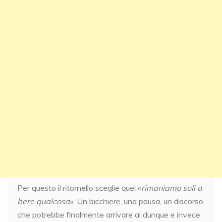
Per questo il ritornello sceglie quel «
rimaniamo soli a
bere qualcosa
». Un bicchiere, una pausa, un discorso
che potrebbe finalmente arrivare al dunque e invece