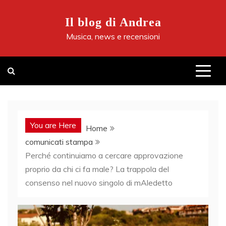
Skip
to
Il blog di Andrea
content
Musica, news e recensioni
You are Here
Home
comunicati stampa
Perché continuiamo a cercare approvazione
proprio da chi ci fa male? La trappola del
consenso nel nuovo singolo di mAledetto