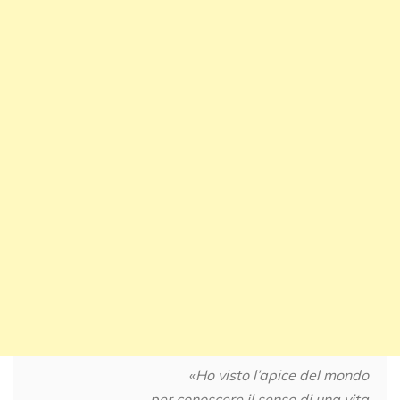
«
Ho visto l’apice del mondo
per conoscere il senso di una vita