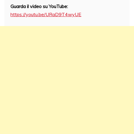
Guarda il video su YouTube:
https://youtu.be/URaD9T4wyUE