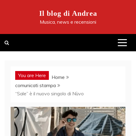
Skip
to
Il blog di Andrea
content
Musica, news e recensioni
You are Here
Home
comunicati stampa
“Sale” è il nuovo singolo di Nùvo