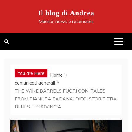
Skip
to
Il blog di Andrea
content
Musica, news e recensioni
You are Here
Home
comunicati generali
THE WINE BARRELS FUORI CON ‘TALES
FROM PIANURA PADANA’, DIECI STORIE TRA
BLUES E PROVINCIA