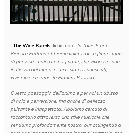
I
The Wine Barrels
dichiarano:
«In Tales From
Pianura Padana abbiamo voluto raccogliere storie
di persone, reali o immaginarie, che vivono e sono
il riflesso del luogo in cui ci siamo conosciuti,
viviamo e creiamo: la Pianura Padana.
Questo paesaggio dell’anima è per noi un abisso
di noia e perversione, ma anche di bellezza
pulsante e inaspettata. Abbiamo cercato di
raccontarlo attraverso uno stile musicale che
sentiamo profondamente nostro, pur attingendo a
linguaggi non propriamente legati al territorio, con