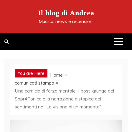
Skip
to
Il blog di Andrea
content
Musica, news e recensioni
You are Here
Home
comunicati stampa
Una camicia di forza mentale: il post-grunge dei
Sopr4Tonica e la narrazione distopica dei
sentimenti ne “La visione di un momento”