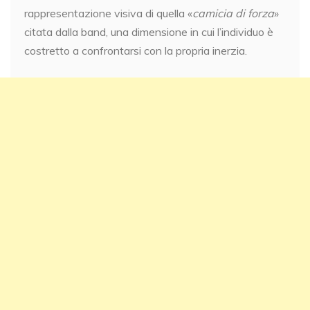
rappresentazione visiva di quella «
camicia di forza
»
citata dalla band, una dimensione in cui l’individuo è
costretto a confrontarsi con la propria inerzia.