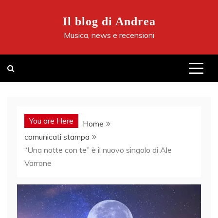
Skip
to
Il blog di Andrea
content
Musica, news e recensioni
You are Here
Home
comunicati stampa
“Una notte con te” è il nuovo singolo di Ale
Varrone