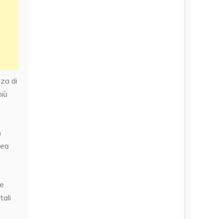
zza di
più
n
nea
ve
tali