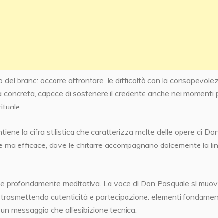
 del brano: occorre affrontare
le difficoltà con la consapevole
za concreta, capace di sostenere il credente anche nei momenti 
ituale.
iene la cifra stilistica che caratterizza molte delle opere di Do
 ma efficace, dove le chitarre accompagnano dolcemente la li
a e profondamente meditativa. La voce di Don Pasquale si muo
o, trasmettendo autenticità e partecipazione, elementi fondamen
 un messaggio che all’esibizione tecnica.