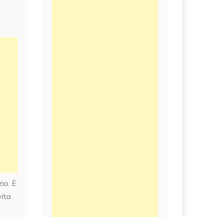
io. È
vita