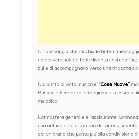
Un passaggio che racchiude l’intero messaggio
non essere soli. La fede diventa così una for
bui e di accompagnarlo verso una rinascita spir
Dal punto di vista musicale,
“Cose Nuove”
mant
Pasquale Ferone: un arrangiamento essenziale
melodica,
L’atmosfera generale è rassicurante, luminos
con naturalezza all’interno dell’arrangiament
per un brano che punta più alla condivisione di