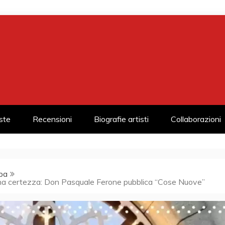
iste
Recensioni
Biografie artisti
Collaborazioni
pa
una certezza: Don Pasquale Ferone pubblica “Cose Nuove”