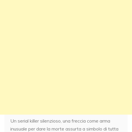
Un serial killer silenzioso, una freccia come arma
inusuale per dare la morte assurta a simbolo di tutta