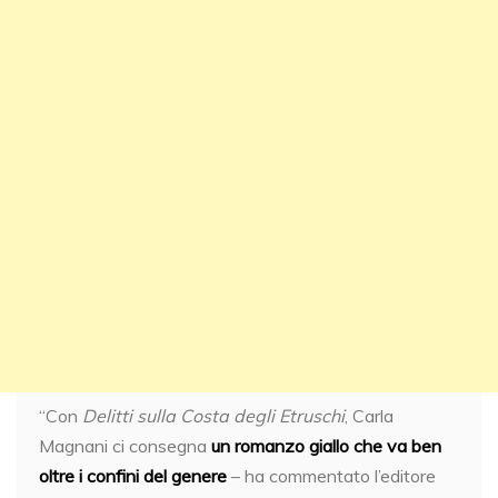
“Con
Delitti sulla Costa degli Etruschi
, Carla
Magnani ci consegna
un romanzo giallo che va ben
oltre i confini del genere
– ha commentato l’editore