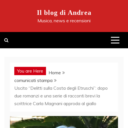
Skip
to
Il blog di Andrea
content
Musica, news e recensioni
You are Here
Home
comunicati stampa
Uscito “Delitti sulla Costa degli Etruschi”: dopo
due romanzi e una serie di racconti brevi la
scrittrice Carla Magnani approda al giallo