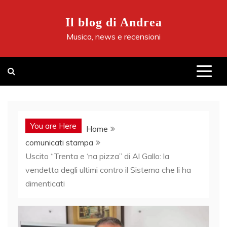
Skip
to
Il blog di Andrea
content
Musica, news e recensioni
You are Here
Home
comunicati stampa
Uscito “Trenta e ‘na pizza” di Al Gallo: la
vendetta degli ultimi contro il Sistema che li ha
dimenticati