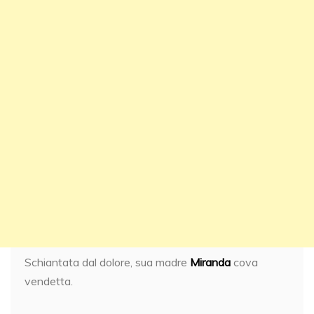
Schiantata dal dolore, sua madre
Miranda
cova
vendetta.