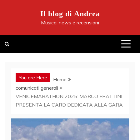
Skip
to
Il blog di Andrea
content
Musica, news e recensioni
You are Here
Home
comunicati generali
VENICEMARATHON 2025: MARCO FRATTINI
PRESENTA LA CARD DEDICATA ALLA GARA