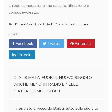
chiede compassione, ma ascolto, riflessione e
consapevolezza.
Donna Viva
,
Music & Media Press
,
Nika Komadina
SHARE
Facebook
Twitter
Pinterest
Linkedin
Post
ALIS MATA: FUORI IL NUOVO SINGOLO
‘ANCHE MENO’ IN RADIO E NELLE
navigation
PIATTAFORME DIGITALI
Intervista a Riccardo Barba, tutto sulla sua vita