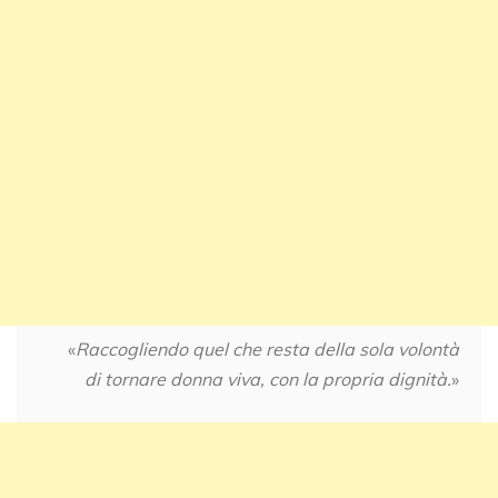
«
Raccogliendo quel che resta della sola volontà
di tornare donna viva, con la propria dignità.
»