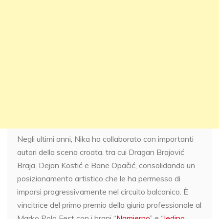
Negli ultimi anni, Nika ha collaborato con importanti
autori della scena croata, tra cui Dragan Brajović
Braja, Dejan Kostić e Bane Opačić, consolidando un
posizionamento artistico che le ha permesso di
imporsi progressivamente nel circuito balcanico. È
vincitrice del primo premio della giuria professionale al
Marko Polo Fest con i brani “
Namjerno
” e “
Jedino