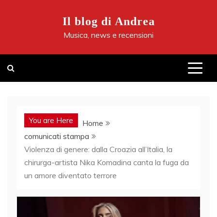
Skip
to
Il blog di Andrea
content
Musica, news e recensioni
You are Here
Home
comunicati stampa
Violenza di genere: dalla Croazia all’Italia, la
chirurga-artista Nika Komadina canta la fuga da
un amore diventato terrore