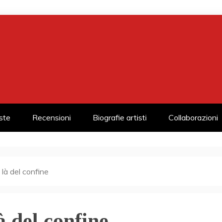
iste
Recensioni
Biografie artisti
Collaborazioni
là del confine
̀ del confine