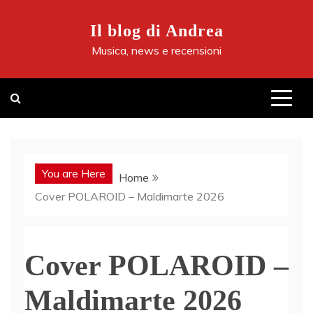
Skip
to
Il blog di Andrea
content
Musica, news e recensioni
You are Here
Home
Cover POLAROID – Maldimarte 2026
Cover POLAROID –
Maldimarte 2026