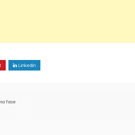
t
Linkedin
ma fase