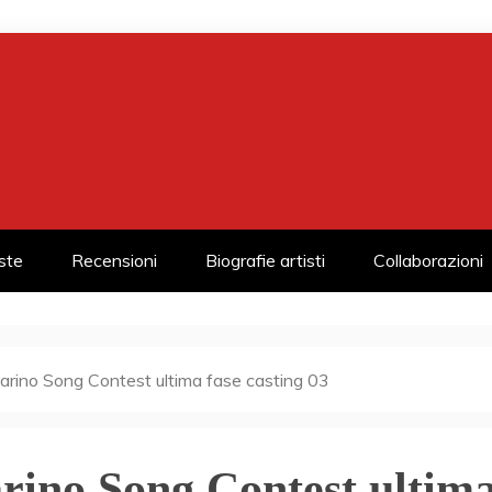
iste
Recensioni
Biografie artisti
Collaborazioni
rino Song Contest ultima fase casting 03
ino Song Contest ultim