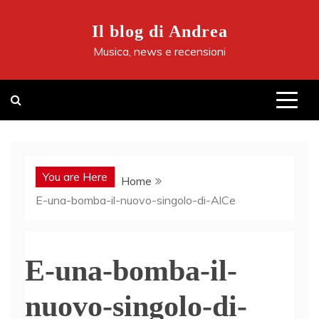
Skip
to
Il blog di Andrea
content
Musica, news e recensioni
You are Here
Home
E-una-bomba-il-nuovo-singolo-di-AlCe
E-una-bomba-il-
nuovo-singolo-di-