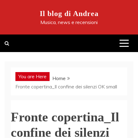
Skip
to
Il blog di Andrea
content
Musica, news e recensioni
You are Here
Home
Fronte copertina_Il confine dei silenzi OK small
Fronte copertina_Il
confine dei silenzi