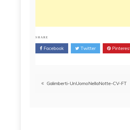
SHARE
Facebook
Twitter
Pinteres
Post
Galimberti-UnUomoNellaNotte-CV-FT
navigation