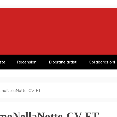
iste
Recensioni
Biografie artisti
Collaborazioni
omoNellaNotte-CV-FT
moNellaNotte-CV-FT