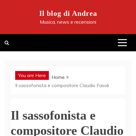
Skip
to
Il blog di Andrea
content
Musica, news e recensioni
You are Here
Home
Il sassofonista e compositore Claudio Fasoli
Il sassofonista e
compositore Claudio