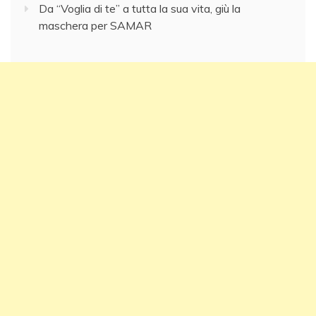
Da “Voglia di te” a tutta la sua vita, giù la
maschera per SAMAR