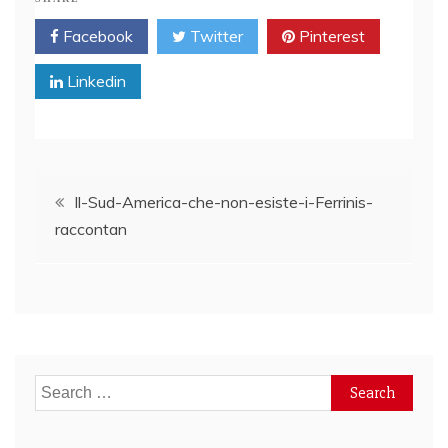
Facebook
Twitter
Pinterest
Linkedin
Post
Il-Sud-America-che-non-esiste-i-Ferrinis-
raccontan
navigation
Search
for: