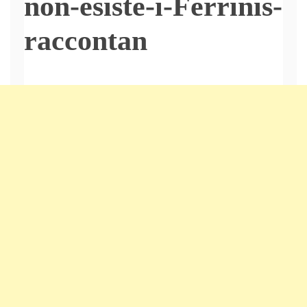
non-esiste-i-Ferrinis-
raccontan