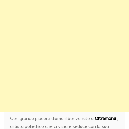
Con grande piacere diamo il benvenuto a
Oltremanu
,
artista poliedrico che ci vizia e seduce con la sua