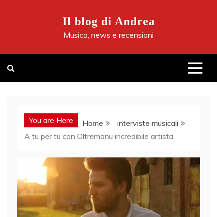
Skip
to
Il blog di Andrea
content
Musica, news e recensioni
You are Here
Home
interviste musicali
A tu per tu con Oltremanu incredibile artista