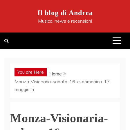
Skip
to
Il blog di Andrea
content
Musica, news e recensioni
You are Here
Home
Monza-Visionaria-sabato-16-e-domenica-17-
maggio-ri
Monza-Visionaria-